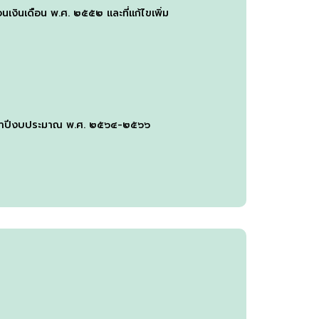
เงินเดือน พ.ศ. ๒๕๕๒ และที่แก้ไขเพิ่ม
ระจำปีงบประมาณ พ.ศ. ๒๕๖๔-๒๕๖๖