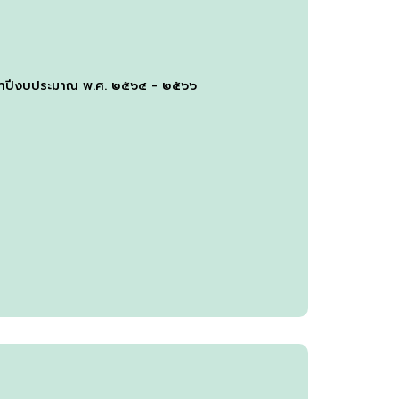
ระจำปีงบประมาณ พ.ศ. ๒๕๖๔ - ๒๕๖๖