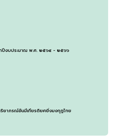
ระจำปีงบประมาณ พ.ศ. ๒๕๖๔ - ๒๕๖๖
สริยาภรณ์อันมีเกียรติยศยิ่งมงกุฎไทย