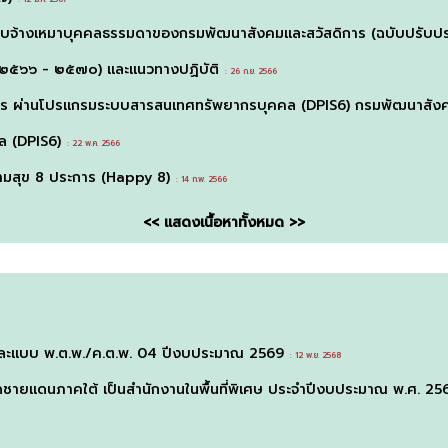
อบจ้างเหมาบุคคลธรรมดาของกรมพัฒนาสังคมและสวัสดิการ (ฉบับปรับปร
 ๒๕๖๖ - ๒๕๗๐) และแนวทางปฏิบัติ
: 26 ก.ย. 2566
ชการ ผ่านโปรแกรมระบบสารสนเทศทรัพยากรบุคคล (DPIS6) กรมพัฒนาสังค
ล (DPIS6)
: 22 พ.ค. 2566
ามสุข 8 ประการ (Happy 8)
: 14 ก.พ. 2566
<< แสดงเนื้อหาทั้งหมด >>
และแบบ พ.ต.พ./ค.ต.พ. 04 ปีงบประมาณ 2569
: 12 พ.ย. 2568
ดชายแดนภาคใต้ เป็นสำนักงานในพื้นที่พิเศษ ประจำปีงบประมาณ พ.ศ. 25