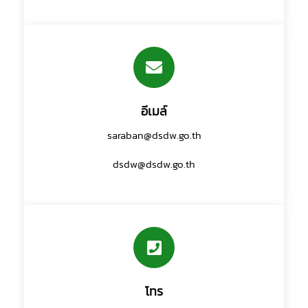
อีเมล์
saraban@dsdw.go.th
dsdw@dsdw.go.th
โทร