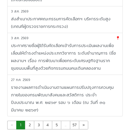
new
3 ส.ค. 2569
ส่งสำเนาประกาศคณะกรรมการคัดเลือกฯ บริหารระดับสูง
(เกณฑ์ผู้ตรวจราชการกระทรวง)
new
3 ส.ค. 2569
ประกาศรายชื่อผู้ได้รับคัดเลือกเข้ารับการประเมินผลงานเพื่อ
เลื่อนให้ดำรงตำแหน่งประเภทวิชาการ ระดับชำนาญการ (ชื่อ
ผลงานฯ เรื่อง การพัฒนาเพื่อยกระดับเศรษฐกิจฐานราก
ชุมชนบนพื้นที่สูงด้วยกิจกรรมถนนคนเดินคลองลาน
new
27 ก.ค. 2569
รายงานผลการดำเนินงานตามแผนการปรับปรุงการควบคุม
ภายในของกรมพัฒนาสังคมและสวัสดิการ ประจำ
ปีงบประมาณ พ.ศ. ๒๕๖๙ รอบ ๖ เดือน (ณ วันที่ ๓๑
มีนาคม ๒๕๖๙)
«
1
2
3
4
5
...
57
»