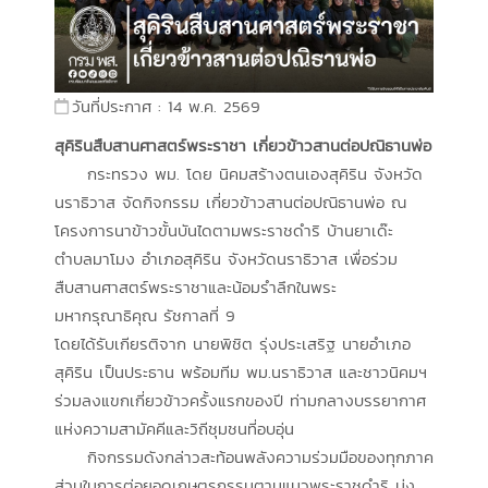
วันที่ประกาศ : 14 พ.ค. 2569
สุคิรินสืบสานศาสตร์พระราชา เกี่ยวข้าวสานต่อปณิธานพ่อ
กระทรวง พม. โดย นิคมสร้างตนเองสุคิริน จังหวัด
นราธิวาส จัดกิจกรรม เกี่ยวข้าวสานต่อปณิธานพ่อ ณ
โครงการนาข้าวขั้นบันไดตามพระราชดำริ บ้านยาเด๊ะ
ตำบลมาโมง อำเภอสุคิริน จังหวัดนราธิวาส เพื่อร่วม
สืบสานศาสตร์พระราชาและน้อมรำลึกในพระ
มหากรุณาธิคุณ รัชกาลที่ 9
โดยได้รับเกียรติจาก นายพิชิต รุ่งประเสริฐ นายอำเภอ
สุคิริน เป็นประธาน พร้อมทีม พม.นราธิวาส และชาวนิคมฯ
ร่วมลงแขกเกี่ยวข้าวครั้งแรกของปี ท่ามกลางบรรยากาศ
แห่งความสามัคคีและวิถีชุมชนที่อบอุ่น
กิจกรรมดังกล่าวสะท้อนพลังความร่วมมือของทุกภาค
ส่วนในการต่อยอดเกษตรกรรมตามแนวพระราชดำริ มุ่ง