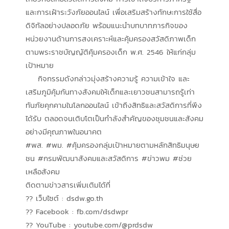
และการเฝ้าระวังภัยออนไลน์ เพื่อเสริมสร้างทักษะการใช้สื่อ
ดิจิทัลอย่างปลอดภัย พร้อมแนะนำบทบาทภารกิจของ
หน่วยงานด้านการสงเคราะห์และคุ้มครองสวัสดิภาพเด็ก
ตามพระราชบัญญัติคุ้มครองเด็ก พ.ศ. 2546 ให้แก่กลุ่ม
เป้าหมาย
กิจกรรมดังกล่าวมุ่งสร้างความรู้ ความเข้าใจ และ
เสริมภูมิคุ้มกันทางสังคมให้เด็กและเยาวชนสามารถรู้เท่า
ทันภัยคุกคามในโลกออนไลน์ เข้าถึงสิทธิและสวัสดิการที่พึง
ได้รับ ตลอดจนเติบโตเป็นกำลังสำคัญของชุมชนและสังคม
อย่างมีคุณภาพในอนาคต
#พส. #พม. #คุ้มครองกลุ่มเป้าหมายตามหลักสิทธิมนุษย
ชน #กรมพัฒนาสังคมและสวัสดิการ #ข่าวพม #ช่วย
เหลือสังคม
ติดตามข่าวสารเพิ่มเติมได้ที่
?? เว็บไซต์ : dsdw.go.th
?? Facebook : fb.com/dsdwpr
?? YouTube : youtube.com/@prdsdw