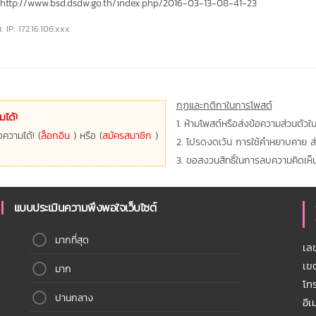
ท์ http://www.bsd.dsdw.go.th/index.php/2016-03-13-08-41-23
. IP: 172.16.106.xxx
กฏและกติกาในการโพสต์
ได้!
1. ห้ามโพสต์หรือส่งข้อความส่วนตัวในเว
ความได้! (
ล็อกอิน
) หรือ (
สมัครสมาชิก
)
2. โปรดงดเว้น การใช้คำหยาบคาย ส่อเส
3. ขอสงวนสิทธิ์ในการลบความคิดเห็น 
แบบประเมินความพึงพอใจเว็บไซต์
มากที่สุด
เล
เข
มาก
โท
ปานกลาง
อี