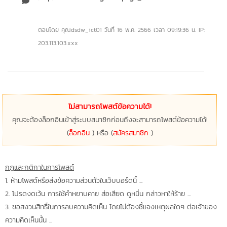
ตอบโดย คุณdsdw_ict01
วันที่ 16 พ.ค. 2566 เวลา 09:19:36 น. IP:
203.113.103.xxx
ไม่สามารถโพสต์ข้อความได้!
คุณจะต้องล็อกอินเข้าสู่ระบบสมาชิกก่อนถึงจะสามารถโพสต์ข้อความได้!
(
ล็อกอิน
) หรือ (
สมัครสมาชิก
)
กฏและกติกาในการโพสต์
1. ห้ามโพสต์หรือส่งข้อความส่วนตัวในเว็บบอร์ดนี้ ...
2. โปรดงดเว้น การใช้คำหยาบคาย ส่อเสียด ดูหมิ่น กล่าวหาให้ร้าย ...
3. ขอสงวนสิทธิ์ในการลบความคิดเห็น โดยไม่ต้องชี้แจงเหตุผลใดๆ ต่อเจ้าของ
ความคิดเห็นนั้น ...