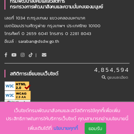
กรมพัฒนาสังคมและสวัสดิการ
กระทรวงการพัฒนาสังคมและความมั่นคงของมนุษย์
เลขที่ 1034 ถ.กรุงเกษม แขวงคลองมหานาค
เขตป้อมปราบศัตรูพ่าย กรุงเทพฯ ประเทศไทย 10100
โทรศัพท์ 0 2659 6041 โทรสาร 0 2281 8043
อีเมล์ : saraban@dsdw.go.th
|
4,854,594
สถิติการเยี่ยมชมเว็บไซต์
ดูแบบละเอียด
เว็บไซต์กรมพัฒนาสังคมและสวัสดิการใช้คุกกี้เพื่อเพิ่ม
Copyright ©
2026 , DSDW
ประสิทธิภาพในการให้บริการเว็บไซต์ คุณสามารถอ่านนโยบายนี้
นโยบายเว็บไซต์
นโยบายคุกกี้
นโยบายคุ้มครองข้อมูลส่วนบุคคล
เพิ่มเติมได้ที่
นโยบายคุกกี้
ยอมรับ
นโยบายความมั่นคงปลอดภัยเว็บไซต์
การปฏิเสธความรับผิดชอบ