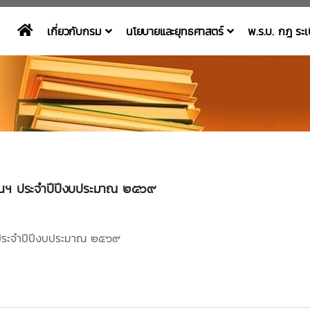
เกี่ยวกับกรม
นโยบายและยุทธศาสตร์
พ.ร.บ. กฎ ระ
พรัตนฯ ประจำปีปีงบประมาณ ๒๕๖๙
นฯ ประจำปีปีงบประมาณ ๒๕๖๙