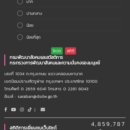
มาก
ปานกลาง
น้อย
น้อยที่สุด
กรมพัฒนาสังคมและสวัสดิการ
กระทรวงการพัฒนาสังคมและความมั่นคงของมนุษย์
เลขที่ 1034 ถ.กรุงเกษม แขวงคลองมหานาค
เขตป้อมปราบศัตรูพ่าย กรุงเทพฯ ประเทศไทย 10100
โทรศัพท์ 0 2659 6041 โทรสาร 0 2281 8043
อีเมล์ : saraban@dsdw.go.th
|
4,859,787
สถิติการเยี่ยมชมเว็บไซต์