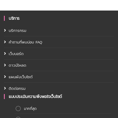
บริการ
บริการกรม
คำถามที่พบบ่อบ FAQ
เว็บบอร์ด
ดาวน์โหลด
แผนผังเว็บไซต์
ติดต่อกรม
แบบประเมินความพึงพอใจเว็บไซต์
มากที่สุด