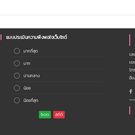
แบบประเมินความพึงพอใจเว็บไซต์
มากที่สุด
เล
เข
มาก
โท
ปานกลาง
อี
น้อย
น้อยที่สุด