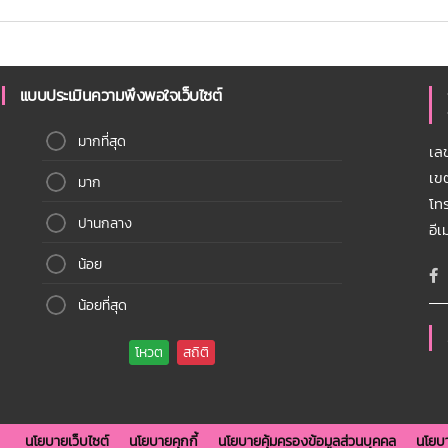
แบบประเมินความพึงพอใจเว็บไซต์
มากที่สุด
เล
เข
มาก
โท
ปานกลาง
อี
น้อย
น้อยที่สุด
นโยบายเว็บไซต์
นโยบายคุกกี้
นโยบายคุ้มครองข้อมูลส่วนบุคคล
นโยบา