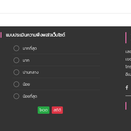
แบบประเมินความพึงพอใจเว็บไซต์
มากที่สุด
เล
เข
มาก
โท
ปานกลาง
อี
น้อย
น้อยที่สุด