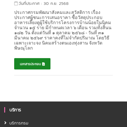
วันที่ประกาศ : 30 ก.ย. 2568
ประกาศกรมพัฒนาสังคมและสวัสดิการ เรื่อง
ประกาศผู้ชนะการเสนอราคา
ซื้อวัสดุประกอบ
อาหารเลี้ยงดูผู้ใช้บริการโครงการบ้านน้อยในนิคม
จำนวน ๑๕ ราย มีกำหนดเวลา ๖ เดือน รวมทั้งสิ้นน
๑๘๒ วัน ตั้งแต่วันที่ ๑ ตุลาคม ๒๕๖๘ - วันที่ ๓๑
มีนาคม ๒๕๖๙ ราคาคงที่ไม่จำกัดปริมาณ โดยวิธี
เฉพาะเจาะจง นิคมสร้างตนเองทุ่งสาน จังหวัด
พิษณุโลก
เอกสารประกอบ
บริการ
บริการกรม