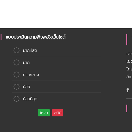
แบบประเมินความพึงพอใจเว็บไซต์
มากที่สุด
เล
เข
มาก
โท
ปานกลาง
อี
น้อย
น้อยที่สุด