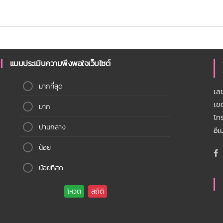
แบบประเมินความพึงพอใจเว็บไซต์
มากที่สุด
เล
เข
มาก
โท
ปานกลาง
อี
น้อย
น้อยที่สุด