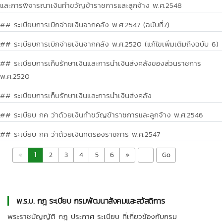
และการพิจารณาเงินทำขวัญข้าราชการและลูกจ้าง พ.ศ.2548
## ระเบียบการเบิกจ่ายเงินจากคลัง พ.ศ.2547 (ฉบับที่7)
## ระเบียบการเบิกจ่ายเงินจากคลัง พ.ศ.2520 (แก้ไขเพิ่มเติมถึงฉบับ 6)
## ระเบียบการเก็บรักษาเงินและการนำเงินส่งคลังของส่วนราชการ
พ.ศ.2520
## ระเบียบการเก็บรักษาเงินและการนำเงินส่งคลัง
## ระเบียบ กค ว่าด้วยเงินทำขวัญข้าราชการและลูกจ้าง พ.ศ.2546
## ระเบียบ กค ว่าด้วยเงินทดรองราชการ พ.ศ.2547
«
1
2
3
4
5
6
»
พ.ร.บ. กฎ ระเบียบ กรมพัฒนาสังคมและสวัสดิการ
พระราชบัญญัติ กฎ ประกาศ ระเบียบ ที่เกี่ยวข้องกับกรม