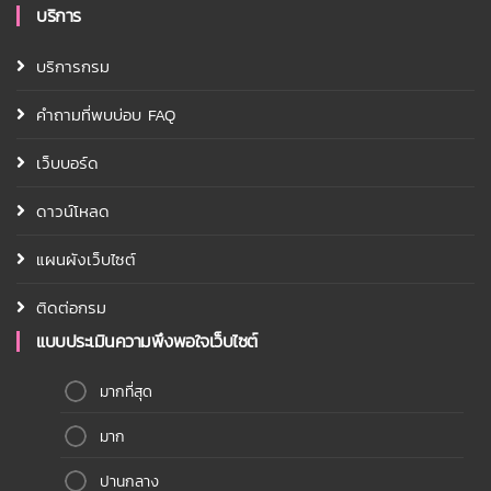
บริการ
บริการกรม
คำถามที่พบบ่อบ FAQ
เว็บบอร์ด
ดาวน์โหลด
แผนผังเว็บไซต์
ติดต่อกรม
แบบประเมินความพึงพอใจเว็บไซต์
มากที่สุด
มาก
ปานกลาง