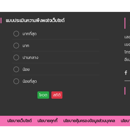
แบบประเมินความพึงพอใจเว็บไซต์
มากที่สุด
เล
เข
มาก
โท
ปานกลาง
อี
น้อย
น้อยที่สุด
นโยบายเว็บไซต์
นโยบายคุกกี้
นโยบายคุ้มครองข้อมูลส่วนบุคคล
นโยบา